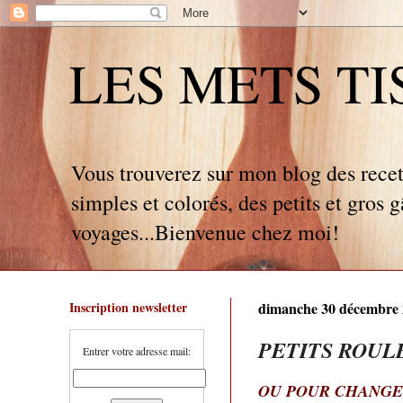
LES METS TISSÉ
Vous trouverez sur mon blog des recet
simples et colorés, des petits et gros 
voyages...Bienvenue chez moi!
Inscription newsletter
dimanche 30 décembre
PETITS ROUL
Entrer votre adresse mail:
OU POUR CHANGE