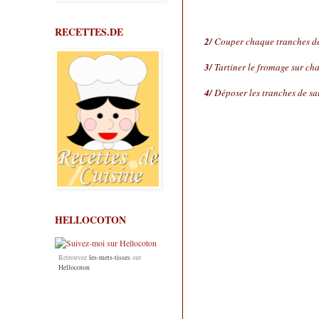
RECETTES.DE
2/
Couper chaque tranches de
3/
Tartiner le fromage sur chaq
4/
Déposer les tranches de sau
HELLOCOTON
Retrouvez
les-mets-tisses
sur
Hellocoton