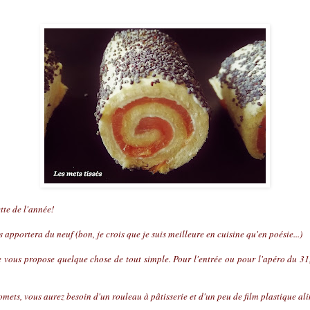
ette de l'année!
 apportera du neuf (bon, je crois que je suis meilleure en cuisine qu'en poésie...)
je vous propose quelque chose de tout simple. Pour l'entrée ou pour l'apéro du 31, 
mets, vous aurez besoin d'un rouleau à pâtisserie et d'un peu de film plastique al