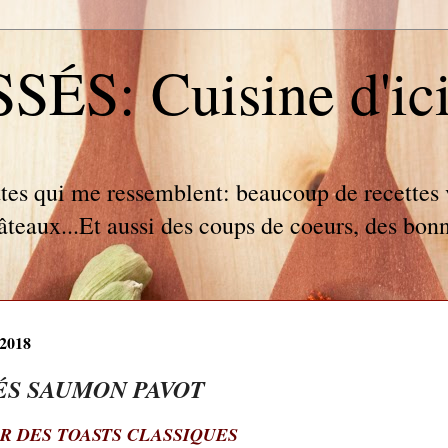
S: Cuisine d'ici e
tes qui me ressemblent: beaucoup de recettes v
gâteaux...Et aussi des coups de coeurs, des bonn
 2018
ÉS SAUMON PAVOT
R DES TOASTS CLASSIQUES