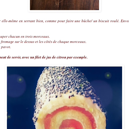
 elle-même en serrant bien, comme pour faire une bûche/ un biscuit roulé. Enve
ouper chacun en trois morceaux.
e fromage sur le dessus et les côtés de chaque morceaux.
e pavot.
nt de servir, avec un filet de jus de citron par exemple.