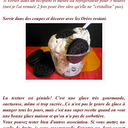
5/ Verser dans un récipient et mettre au réfrigérateur pour 3 heures
(moi je l'ai remuée 2 fois pour être sûre qu'elle ne "cristallise" pas).
Servir dans des coupes et décorer avec les Oréos restant.
La texture est géniale! C'est une glace très gourmande,
onctueuse, même si trop sucrée...Ce n'est pas le genre de glace à
manger tous les jours, mais c'est une super recette quand on veut
une bonne glace maison et qu'on n'a pas de sorbetière.
Vous pouvez tester bien d'autres association. Si vous mettez un
coulis de fruits, je vous recommande d'ajouter un demi yaourt