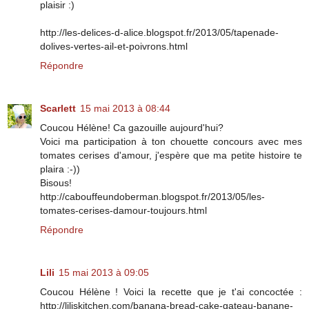
plaisir :)
http://les-delices-d-alice.blogspot.fr/2013/05/tapenade-
dolives-vertes-ail-et-poivrons.html
Répondre
Scarlett
15 mai 2013 à 08:44
Coucou Hélène! Ca gazouille aujourd'hui?
Voici ma participation à ton chouette concours avec mes
tomates cerises d'amour, j'espère que ma petite histoire te
plaira :-))
Bisous!
http://cabouffeundoberman.blogspot.fr/2013/05/les-
tomates-cerises-damour-toujours.html
Répondre
Lili
15 mai 2013 à 09:05
Coucou Hélène ! Voici la recette que je t'ai concoctée :
http://liliskitchen.com/banana-bread-cake-gateau-banane-