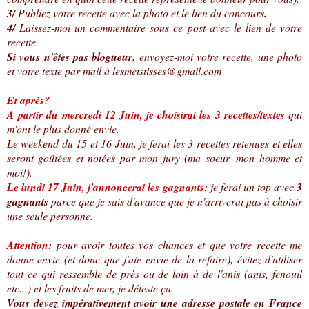
3/
Publiez votre recette avec la photo et le lien du concours
.
4/
Laissez-moi un commentaire sous ce post avec le lien de votre
recette.
Si vous n'êtes pas blogueur
, envoyez-moi votre recette, une photo
et votre texte par mail à lesmetstisses@gmail.com
Et après?
A partir du mercredi 12 Juin, je choisirai les 3 recettes/textes
qui
m'ont le plus donné envie.
Le weekend du 15 et 16 Juin, je ferai les 3 recettes retenues et elles
seront goûtées et notées par mon jury (ma soeur, mon homme et
moi!).
Le lundi 17 Juin, j'annoncerai les gagnants
: je ferai un top avec
3
gagnants
parce que je sais d'avance que je n'arriverai pas à choisir
une seule personne.
Attention:
pour avoir toutes vos chances et que votre recette me
donne envie (et donc que j'aie envie de la refaire), évitez d'utiliser
tout ce qui ressemble de près ou de loin à de l'anis (anis, fenouil
etc...) et les fruits de mer, je déteste ça.
Vous devez impérativement avoir une adresse postale en France