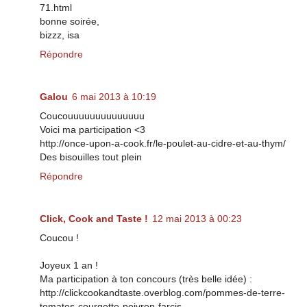
71.html
bonne soirée,
bizzz, isa
Répondre
Galou
6 mai 2013 à 10:19
Coucouuuuuuuuuuuuuu
Voici ma participation <3
http://once-upon-a-cook.fr/le-poulet-au-cidre-et-au-thym/
Des bisouilles tout plein
Répondre
Click, Cook and Taste !
12 mai 2013 à 00:23
Coucou !
Joyeux 1 an !
Ma participation à ton concours (très belle idée) :
http://clickcookandtaste.overblog.com/pommes-de-terre-
tomates-courgette-poivron-farcis