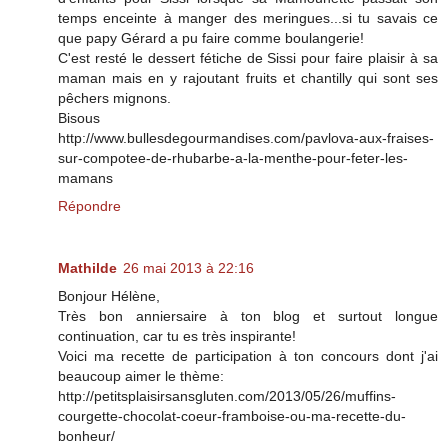
temps enceinte à manger des meringues...si tu savais ce
que papy Gérard a pu faire comme boulangerie!
C'est resté le dessert fétiche de Sissi pour faire plaisir à sa
maman mais en y rajoutant fruits et chantilly qui sont ses
pêchers mignons.
Bisous
http://www.bullesdegourmandises.com/pavlova-aux-fraises-
sur-compotee-de-rhubarbe-a-la-menthe-pour-feter-les-
mamans
Répondre
Mathilde
26 mai 2013 à 22:16
Bonjour Hélène,
Très bon anniersaire à ton blog et surtout longue
continuation, car tu es très inspirante!
Voici ma recette de participation à ton concours dont j'ai
beaucoup aimer le thème:
http://petitsplaisirsansgluten.com/2013/05/26/muffins-
courgette-chocolat-coeur-framboise-ou-ma-recette-du-
bonheur/