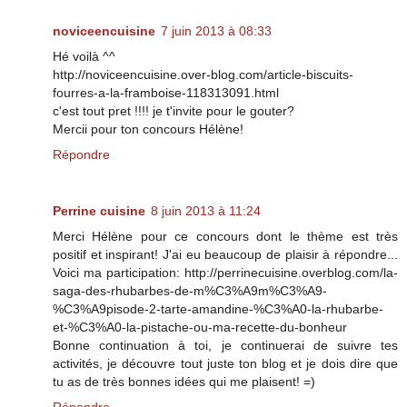
noviceencuisine
7 juin 2013 à 08:33
Hé voilà ^^
http://noviceencuisine.over-blog.com/article-biscuits-
fourres-a-la-framboise-118313091.html
c'est tout pret !!!! je t'invite pour le gouter?
Mercii pour ton concours Hélène!
Répondre
Perrine cuisine
8 juin 2013 à 11:24
Merci Hélène pour ce concours dont le thème est très
positif et inspirant! J'ai eu beaucoup de plaisir à répondre...
Voici ma participation: http://perrinecuisine.overblog.com/la-
saga-des-rhubarbes-de-m%C3%A9m%C3%A9-
%C3%A9pisode-2-tarte-amandine-%C3%A0-la-rhubarbe-
et-%C3%A0-la-pistache-ou-ma-recette-du-bonheur
Bonne continuation à toi, je continuerai de suivre tes
activités, je découvre tout juste ton blog et je dois dire que
tu as de très bonnes idées qui me plaisent! =)
Répondre