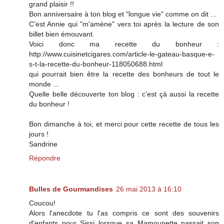
grand plaisir !!
Bon anniversaire à ton blog et "longue vie" comme on dit ...
C'est Annie qui "m'amène" vers toi après la lecture de son
billet bien émouvant.
Voici donc ma recette du bonheur :
http://www.cuisinetcigares.com/article-le-gateau-basque-e-
s-t-la-recette-du-bonheur-118050688.html
qui pourrait bien être la recette des bonheurs de tout le
monde ...
Quelle belle découverte ton blog : c'est çà aussi la recette
du bonheur !
Bon dimanche à toi, et merci pour cette recette de tous les
jours !
Sandrine
Répondre
Bulles de Gourmandises
26 mai 2013 à 16:10
Coucou!
Alors l'anecdote tu l'as compris ce sont des souvenirs
d'enfants pour Sissi lorsque sa Mamounette passait son