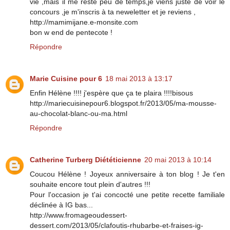
vie ,mais il me reste peu de temps,je viens juste de voir le
concours ,je m'inscris à ta neweletter et je reviens ,
http://mamimijane.e-monsite.com
bon w end de pentecote !
Répondre
Marie Cuisine pour 6
18 mai 2013 à 13:17
Enfin Hélène !!!! j'espère que ça te plaira !!!!bisous
http://mariecuisinepour6.blogspot.fr/2013/05/ma-mousse-
au-chocolat-blanc-ou-ma.html
Répondre
Catherine Turberg Diététicienne
20 mai 2013 à 10:14
Coucou Hélène ! Joyeux anniversaire à ton blog ! Je t'en
souhaite encore tout plein d'autres !!!
Pour l'occasion je t'ai concocté une petite recette familiale
déclinée à IG bas...
http://www.fromageoudessert-
dessert.com/2013/05/clafoutis-rhubarbe-et-fraises-ig-