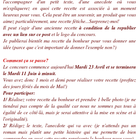
l'accompagner d'un petit texte, d'une anecdote où vous
m'expliquerez en quoi cette recette est associée à un moment
heureux pour vous. Cela peut être un souvenir, un produit que vous
aimez particulièrement, une recette fétiche...Surprenez-moi!
Il peut s'agir d'une ancienne recette
à condition de la republier
avec un lien sur ce post
et le logo du concours.
Je publierai bientôt ma recette du bonheur pour vous donner une
idée (parce que c'est important de donner l'exemple non?)
Comment ça se passe?
Le concours commence aujourd'hui
Mardi 23 Avril et se terminera
le Mardi 11 Juin à minuit.
Vous avez donc 1 mois et demi pour réaliser votre recette (profitez
des jours fériés du mois de Mai!)
Pour participer:
1/
Réalisez votre recette du bonheur et prendre 1 belle photo (je ne
tiendrai pas compte de la qualité car nous ne sommes pas tous à
égalité de ce côté-là, mais je serai attentive à la mise en scène et à
l'originalité).
2/
Rédigez le texte, l'anecdote qui va avec (je n'attends pas un
roman mais plutôt une petite histoire qui me permette de bien
comprendre en quoi cette recette représente le bonheur pour vous).