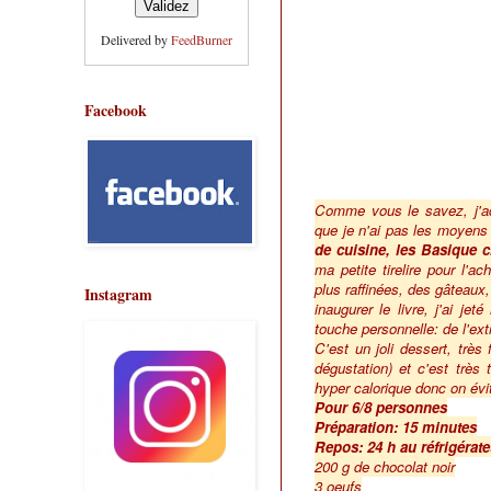
Delivered by
FeedBurner
Facebook
Comme vous le savez, j'ado
que je n'ai pas les moyens 
de cuisine, les Basique 
ma petite tirelire pour l'
plus raffinées, des gâteaux,
Instagram
inaugurer le livre, j'ai j
touche personnelle: de l'ext
C'est un joli dessert, très f
dégustation) et c'est trè
hyper calorique donc on évi
Pour 6/8 personnes
Préparation: 15 minutes
Repos: 24 h au réfrigérate
200 g de chocolat noir
3 oeufs