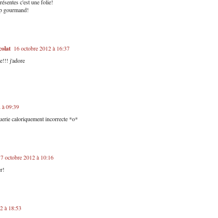
résentes c'est une folie!
rop gourmand!
colat
16 octobre 2012 à 16:37
!!! j'adore
 à 09:39
uerie caloriquement incorrecte *o*
7 octobre 2012 à 10:16
er!
2 à 18:53