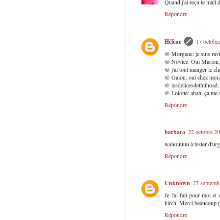
Quand j'ai reçu le mail d
Répondre
Hélène
17 octobr
@ Morgane: je suis ravie
@ Novice: Oui Marion, j
@ j'ai tout manger le ch
@ Galou: oui chez moi,q
@ lesdelicesdethithoad: l
@ Lolotte: ahah, ça me f
Répondre
barbara
22 octobre 2
wahouuuu à tester d'urg
Répondre
Unknown
27 septemb
Je l'ai fait pour moi et
kirch. Merci beaucoup p
Répondre