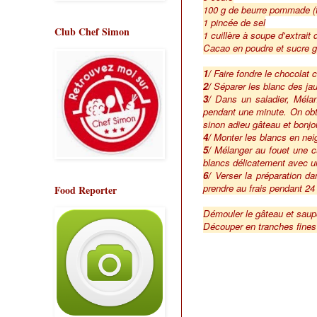
100 g de beurre pommade (tr
1 pincée de sel
Club Chef Simon
1 cuillère à soupe d'extrait 
Cacao en poudre et sucre gla
1/
Faire fondre le chocolat 
2/
Séparer les blanc des ja
3/
Dans un saladier, Mélan
pendant une minute. On obtie
sinon adieu gâteau et bonjou
4/
Monter les blancs en neig
5/
Mélanger au fouet une cu
blancs délicatement avec un
6/
Verser la préparation d
prendre au frais pendant 24 h
Food Reporter
Démouler le gâteau et saupo
Découper en tranches fines 