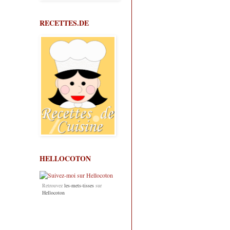
RECETTES.DE
HELLOCOTON
Retrouvez
les-mets-tisses
sur
Hellocoton