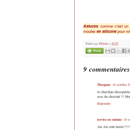
Astuces
: comme c'est un g
moules
en silicone
pour min
Publié par
Hélène
à
10:23
9 commentaires
Morgane
16 octobre 2
Je cherchais désespéréme
avec du chocolat !!! 
Répondre
novice en cuisine
16 o
Aïe Aïe cette tuerie!!!!!!