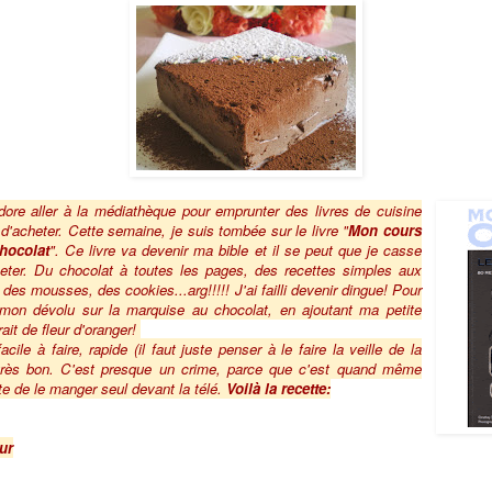
re aller à la médiathèque pour emprunter des livres de cuisine
d'acheter. Cette semaine, je suis tombée sur le livre "
Mon cours
chocolat
". Ce livre va devenir ma bible et il se peut que je casse
acheter. Du chocolat à toutes les pages, des recettes simples aux
 des mousses, des cookies...arg!!!!! J'ai failli devenir dingue! Pour
eté mon dévolu sur la marquise au chocolat, en ajoutant ma petite
rait de fleur d'oranger!
acile à faire, rapide (il faut juste penser à le faire la veille de la
s très bon. C'est presque un crime, parce que c'est quand même
te de le manger seul devant la télé.
Voilà la recette:
ur