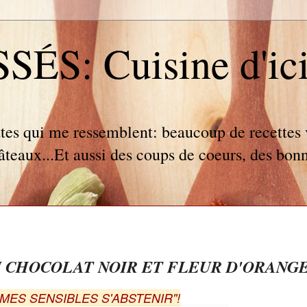
S: Cuisine d'ici e
tes qui me ressemblent: beaucoup de recettes v
gâteaux...Et aussi des coups de coeurs, des bonn
 CHOCOLAT NOIR ET FLEUR D'ORANG
ÂMES SENSIBLES S'ABSTENIR"!