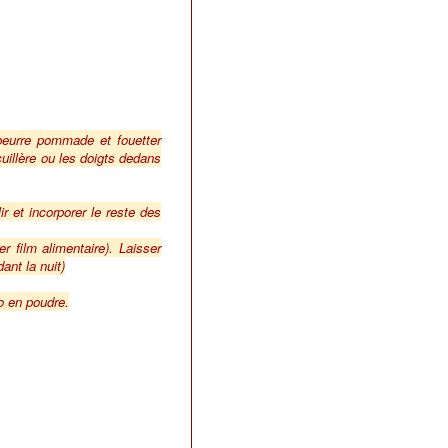
beurre pommade et fouetter
cuillère ou les doigts dedans
r et incorporer le reste des
 film alimentaire). Laisser
ant la nuit)
o en poudre.