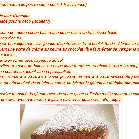
ès mou mais pas fondu, à sortir 1 h à l'avance)
de fleur d'oranger
ce pour la déco (facultatif)
cassé en morceaux au bain-marie ou au micro-onde. Laisser tiédir.
unes d'oeufs.
ger énergiquement les jaunes d'oeufs avec le chocolat fondu. Ajouter le 
nt une sorte de crème au beurre au chocolat (là il faut éviter de tremper la 
r kilos...)
e bien ferme avec la pincée de sel.
illère à soupe de blancs en neige avec la crème au chocolat pour l'assoupli
e spatule en aérant bien la préparation.
ans un moule à cake en silicone (ou dans un moule à cake tapissé de papier
 (le mieux c'est de le faire le soir et de laisser le gâteau au réfrigérateur pend
udrer la moitié du gâteau avec du sucre glace et l'autre moitié avec du caca
et servir avec une crème anglaise maison et quelques fruits rouges.