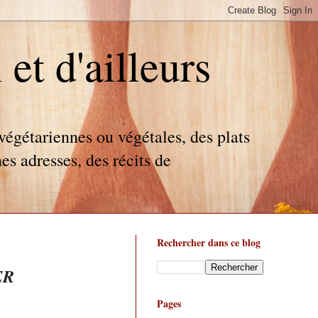
t d'ailleurs
égétariennes ou végétales, des plats
es adresses, des récits de
Rechercher dans ce blog
ER
Pages