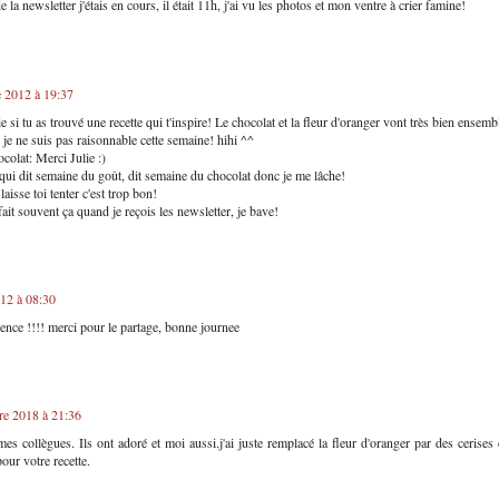
e la newsletter j'étais en cours, il était 11h, j'ai vu les photos et mon ventre à crier famine!
e 2012 à 19:37
 si tu as trouvé une recette qui t'inspire! Le chocolat et la fleur d'oranger vont très bien ensemb
e ne suis pas raisonnable cette semaine! hihi ^^
ocolat: Merci Julie :)
ui dit semaine du goût, dit semaine du chocolat donc je me lâche!
aisse toi tenter c'est trop bon!
ait souvent ça quand je reçois les newsletter, je bave!
012 à 08:30
ence !!!! merci pour le partage, bonne journee
re 2018 à 21:36
 mes collègues. Ils ont adoré et moi aussi.j'ai juste remplacé la fleur d'oranger par des ceris
our votre recette.