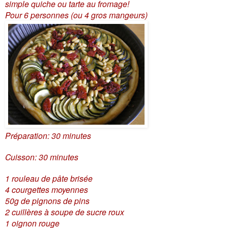
simple quiche ou tarte au fromage!
Pour 6 personnes (ou 4 gros mangeurs)
Préparation: 30 minutes
Cuisson: 30 minutes
1 rouleau de pâte brisée
4 courgettes moyennes
50g de pignons de pins
2 cuillères à soupe de sucre roux
1 oignon rouge