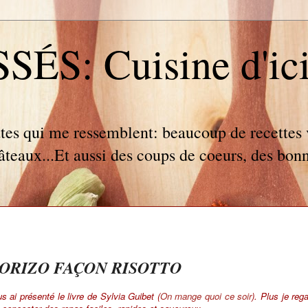
S: Cuisine d'ici e
tes qui me ressemblent: beaucoup de recettes v
gâteaux...Et aussi des coups de coeurs, des bonn
ORIZO FAÇON RISOTTO
us ai présenté le livre de Sylvia Guibet (
On mange quoi ce soir
). Plus je rega