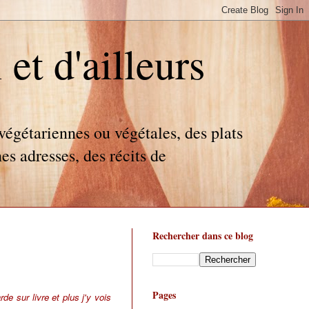
t d'ailleurs
égétariennes ou végétales, des plats
es adresses, des récits de
Rechercher dans ce blog
Pages
rde sur livre et plus j'y vois