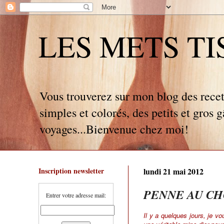
LES METS TISSÉ
Vous trouverez sur mon blog des recet
simples et colorés, des petits et gros 
voyages...Bienvenue chez moi!
Inscription newsletter
lundi 21 mai 2012
PENNE AU CH
Entrer votre adresse mail:
Il y a quelques jours, je vo