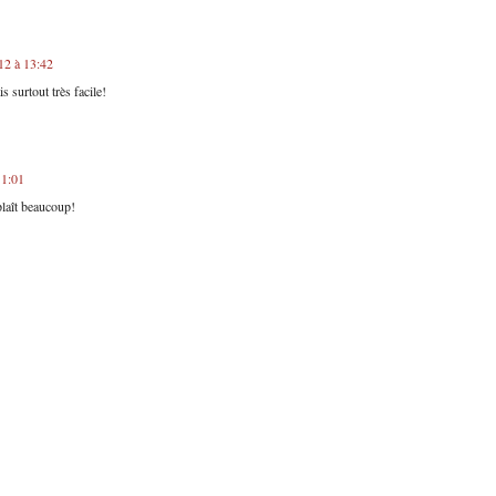
12 à 13:42
s surtout très facile!
11:01
plaît beaucoup!