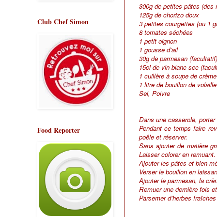
300g de petites pâtes (des 
125g de chorizo doux
Club Chef Simon
3 petites courgettes (ou 1 g
8 tomates séchées
1 petit oignon
1 gousse d'ail
30g de parmesan (facultatif
15cl de vin blanc sec (facult
1 cuillère à soupe de crème
1 litre de bouillon de volai
Sel, Poivre
Dans une casserole, porter à
Pendant ce temps faire rev
Food Reporter
poêle et réserver.
Sans ajouter de matière gra
Laisser colorer en remuant.
Ajouter les pâtes et bien mé
Verser le bouillon en laissa
Ajouter le parmesan, la crè
Remuer une dernière fois et
Parsemer d'herbes fraîches 