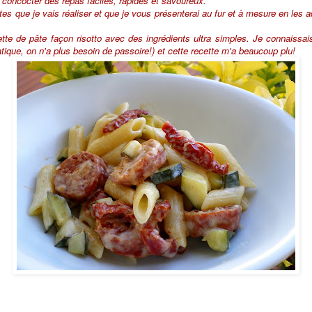
r concocter des repas faciles, rapides et savoureux.
ttes que je vais réaliser et que je vous présenterai au fur et à mesure en le
ette de pâte façon risotto avec des ingrédients ultra simples. Je connaissai
tique, on n'a plus besoin de passoire!) et cette recette m'a beaucoup plu!