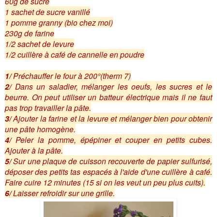
60g de sucre
1 sachet de sucre vanillé
1 pomme granny (bio chez moi)
230g de farine
1/2 sachet de levure
1/2 cuillère à café de cannelle en poudre
1/
Préchauffer le four à 200°(therm 7)
2/
Dans un saladier, mélanger les oeufs, les sucres et le
beurre. On peut utiliser un batteur électrique mais il ne faut
pas trop travailler la pâte.
3/
Ajouter la farine et la levure et mélanger bien pour obtenir
une pâte homogène.
4/
Peler la pomme, épépiner et couper en petits cubes.
Ajouter à la pâte.
5/
Sur une plaque de cuisson recouverte de papier sulfurisé,
déposer des petits tas espacés à l'aide d'une cuillère à café.
Faire cuire 12 minutes (15 si on les veut un peu plus cuits).
6/
Laisser refroidir sur une grille.