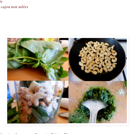
is
 cajou non salées