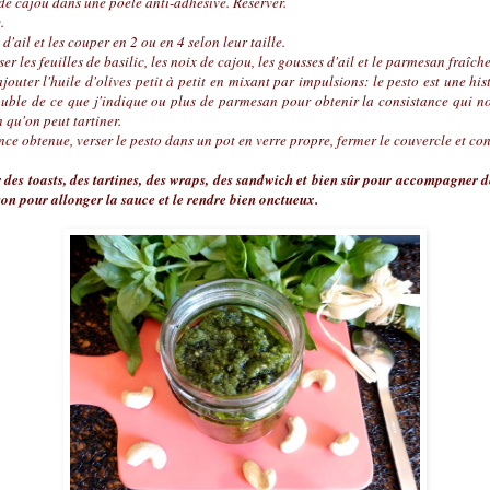
 de cajou dans une poêle anti-adhésive. Réserver.
.
d'ail et les couper en 2 ou en 4 selon leur taille.
r les feuilles de basilic, les noix de cajou, les gousses d'ail et le parmesan fraîch
ter l'huile d'olives petit à petit en mixant par impulsions: le pesto est une his
double de ce que j'indique ou plus de parmesan pour obtenir la consistance qui no
 qu'on peut tartiner.
ce obtenue, verser le pesto dans un pot en verre propre, fermer le couvercle et con
r des toasts, des tartines, des wraps, des sandwich et bien sûr pour accompagner d
sson pour allonger la sauce et le rendre bien onctueux.