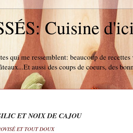
S: Cuisine d'ici e
tes qui me ressemblent: beaucoup de recettes v
gâteaux...Et aussi des coups de coeurs, des bonn
ILIC ET NOIX DE CAJOU
ROVISÉ ET TOUT DOUX