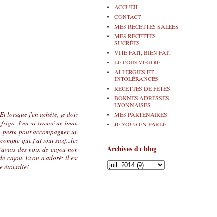
ACCUEIL
CONTACT
MES RECETTES SALÉES
MES RECETTES
SUCRÉES
VITE FAIT, BIEN FAIT
LE COIN VEGGIE
ALLERGIES ET
INTOLÉRANCES
RECETTES DE FÊTES
BONNES ADRESSES
LYONNAISES
Et lorsque j'en achète, je dois
MES PARTENAIRES
u frigo. J'en ai trouvé un beau
JE VOUS EN PARLE
 un pesto pour accompagner un
compte que j'ai tout sauf...les
Archives du blog
j'avais des noix de cajou non
e cajou. Et on a adoré: il est
e étourdie!