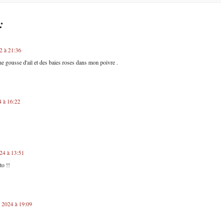
:
2 à 21:36
une gousse d'ail et des baies roses dans mon poivre .
4 à 16:22
024 à 13:51
to !!
 2024 à 19:09