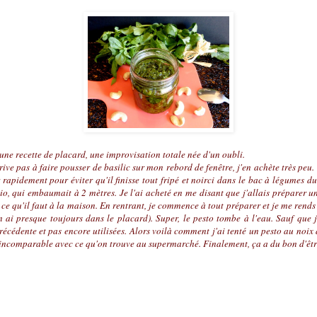
une recette de placard, une improvisation totale née d'un oubli.
ve pas à faire pousser de basilic sur mon rebord de fenêtre, j'en achète très peu. 
r rapidement pour éviter qu'il finisse tout fripé et noirci dans le bac à légumes d
o, qui embaumait à 2 mètres. Je l'ai acheté en me disant que j'allais préparer
t ce qu'il faut à la maison. En rentrant, je commence à tout préparer et je me rends 
n ai presque toujours dans le placard). Super, le pesto tombe à l'eau. Sauf que 
récédente et pas encore utilisées. Alors voilà comment j'ai tenté un pesto au noix d
t incomparable avec ce qu'on trouve au supermarché. Finalement, ça a du bon d'êtr