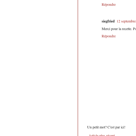
Répondre
siegfried
12 septembre
Merci pour la recette. Po
Répondre
Un petit mot? C'est par ici!
Article plus récent