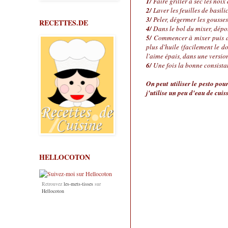
1/
Faire griller à sec les noix
2/
Laver les feuilles de basilic
3/
Peler, dégermer les gousses 
RECETTES.DE
4/
Dans le bol du mixer, dépose
5/
Commencer à mixer puis ajou
plus d'huile (facilement le 
l'aime épais, dans une version
6/
Une fois la bonne consistan
On peut utiliser le pesto pou
j'utilise un peu d'eau de cui
HELLOCOTON
Retrouvez
les-mets-tisses
sur
Hellocoton