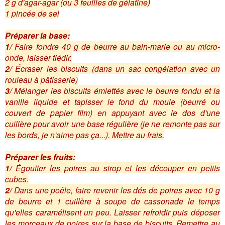
2 g d'agar-agar (ou 3 feuilles de gélatine)
1 pincée de sel
Préparer la base:
1/
Faire fondre 40 g de beurre au bain-marie ou au micro-
onde, laisser tiédir.
2/
Écraser les biscuits (dans un sac congélation avec un
rouleau à pâtisserie)
3/
Mélanger les biscuits émiettés avec le beurre fondu et la
vanille liquide et tapisser le fond du moule (beurré ou
couvert de papier film) en appuyant avec le dos d'une
cuillère pour avoir une base régulière (je ne remonte pas sur
les bords, je n'aime pas ça...). Mettre au frais.
Préparer les fruits:
1/
Égoutter les poires au sirop et les découper en petits
cubes.
2/
Dans une poêle, faire revenir les dés de poires avec 10 g
de beurre et 1 cuillère à soupe de cassonade le temps
qu'elles caramélisent un peu. Laisser refroidir puis déposer
les morceaux de poires sur la base de biscuits. Remettre au